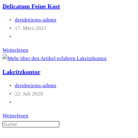
Delicatum Feine Kost
Beitrags-
dreidreieins-admin
Autor:
Beitrag
17. März 2021
veröffentlicht:
Beitrags-
Kategorie:
Delicatum
Weiterlesen
Feine
Kost
Lakritzkontor
Beitrags-
dreidreieins-admin
Autor:
Beitrag
22. Juli 2020
veröffentlicht:
Beitrags-
Kategorie:
Lakritzkontor
Weiterlesen
Press
Escape